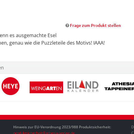
Frage zum Produkt stellen
 wenn es ausgemachte Esel
en, genau wie die Puzzleteile des Motivs! IAAA!
en
Hinweis zur EU-Verordnung 2023/988 Produktsicherheit:
D
produktsicherheit@athesia-verlag.de
C