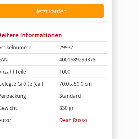
Jetzt kaufen
eitere Informationen
Artikelnummer
29937
EAN
4001689299378
Anzahl Teile
1000
Gelegte Größe (ca.)
70,0 x 50,0 cm
Verpackung
Standard
Gewicht
830 gr
Autor
Dean Russo