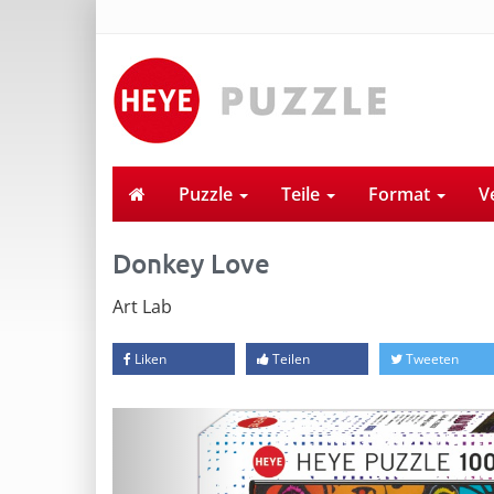
Puzzle
Teile
Format
V
Donkey Love
Art Lab
Liken
Teilen
Tweeten
Previous