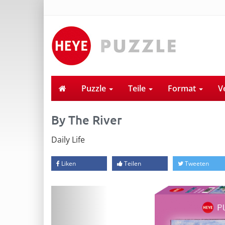
Puzzle
Teile
Format
V
By The River
Daily Life
Liken
Teilen
Tweeten
Previous