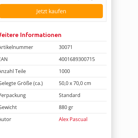
Jetzt kaufen
eitere Informationen
Artikelnummer
30071
EAN
4001689300715
Anzahl Teile
1000
Gelegte Größe (ca.)
50,0 x 70,0 cm
Verpackung
Standard
Gewicht
880 gr
Autor
Alex Pascual