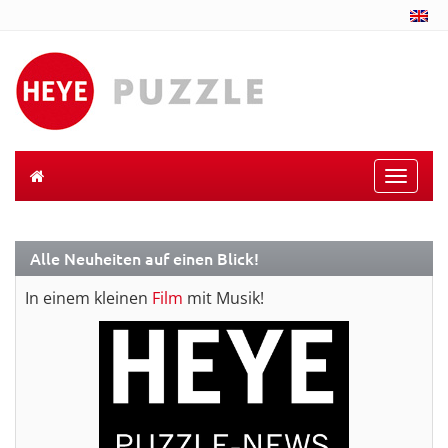
Toggle
naviga
Alle Neuheiten auf einen Blick!
In einem kleinen
Film
mit Musik!