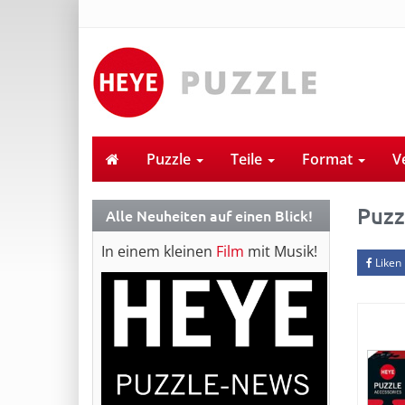
Puzzle
Teile
Format
V
Puzz
Alle Neuheiten auf einen Blick!
In einem kleinen
Film
mit Musik!
Liken