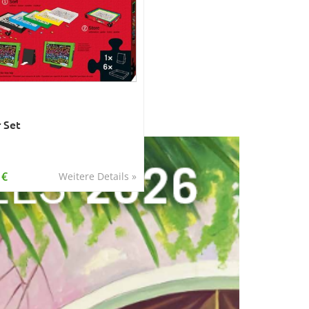
 Set
 €
Weitere Details »