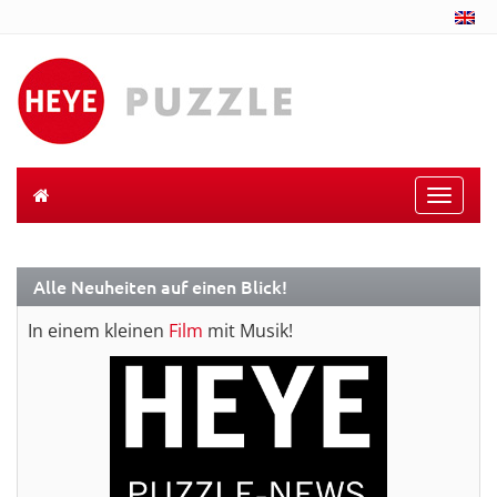
Toggle
naviga
Alle Neuheiten auf einen Blick!
In einem kleinen
Film
mit Musik!