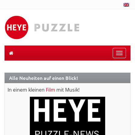
Toggle
naviga
Alle Neuheiten auf einen Blick!
In einem kleinen
Film
mit Musik!